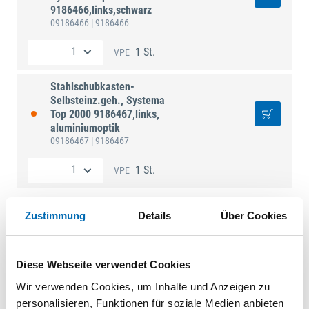
9186466,links,schwarz
09186466
| 9186466
1 St.
VPE
Stahlschubkasten-
Selbsteinz.geh., Systema
Top 2000 9186467,links,
aluminiumoptik
09186467
| 9186467
1 St.
VPE
Zustimmung
Details
Über Cookies
Technische Daten
Diese Webseite verwendet Cookies
Material
Kunststoff
Wir verwenden Cookies, um Inhalte und Anzeigen zu
Einbaubreite
292 / 392 mm
personalisieren, Funktionen für soziale Medien anbieten
Ausf.
mit Dämpfung