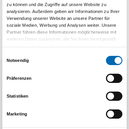
zu können und die Zugriffe auf unsere Website zu
Produktart
Selbsteinzugsgehäuse
analysieren. Außerdem geben wir Informationen zu Ihrer
Verwendung unserer Website an unsere Partner für
soziale Medien, Werbung und Analysen weiter. Unsere
Partner führen diese Informationen möglicherweise mit
weiteren Daten zusammen, die Sie ihnen bereitgestellt
haben oder die sie im Rahmen Ihrer Nutzung der Dienste
gesammelt haben.
Einwilligungsauswahl
Notwendig
Ähnliche Produkte
Präferenzen
Statistiken
Marketing
Hettich
H