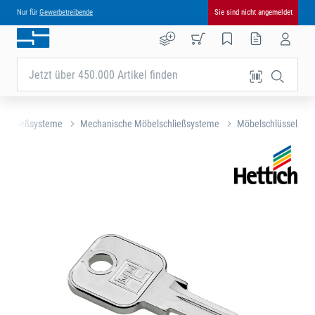
Nur für
Gewerbetreibende
Sie sind nicht angemeldet
Jetzt über 450.000 Artikel finden
schließsysteme
Mechanische Möbelschließsysteme
Möbelschlüssel