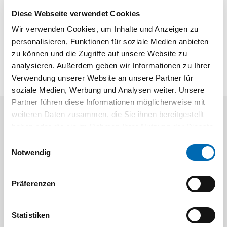
Produktbeschreibung
Diese Webseite verwendet Cookies
Zur einfachen Montage des Laufwerks in den Laufschuh
Wir verwenden Cookies, um Inhalte und Anzeigen zu
Für SlideLine 97
personalisieren, Funktionen für soziale Medien anbieten
Verzinkt
zu können und die Zugriffe auf unsere Website zu
analysieren. Außerdem geben wir Informationen zu Ihrer
Verwendung unserer Website an unsere Partner für
soziale Medien, Werbung und Analysen weiter. Unsere
Partner führen diese Informationen möglicherweise mit
weiteren Daten zusammen, die Sie ihnen bereitgestellt
Kunden kauften auch
haben oder die sie im Rahmen Ihrer Nutzung der Dienste
gesammelt haben.
Einwilligungsauswahl
Notwendig
Präferenzen
Statistiken