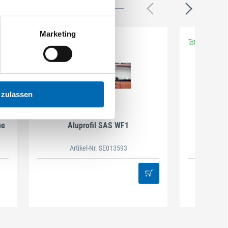
Marketing
 zulassen
ALU-STYLE
ne
Aluprofil SAS WF1
Al
Artikel-Nr. SE013593
Ar