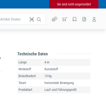
Sie sind nicht angemeldet
Artikel finden
Technische Daten
,
Länge
4 m
Werkstoff
Kunststoff
Belastbarkeit
15 kg
Türart
horizontale Bewegung
Produktart
Lauf- und Führungsprofil