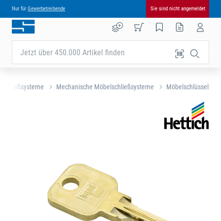
Nur für
Gewerbetreibende
Sie sind nicht angemeldet
Jetzt über 450.000 Artikel finden
schließsysteme
Mechanische Möbelschließsysteme
Möbelschlüssel