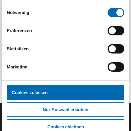
gesammelt haben.
Einwilligungsauswahl
Hettich
BMB B
Notwendig
Hauptschlüssel Prestige 2000
Hauptschl.SP
Artikel-
Präferenzen
2 Ausführungen
Statistiken
Marketing
Cookies zulassen
Nur Auswahl erlauben
Der SEEFELDER Newsletter
Cookies ablehnen