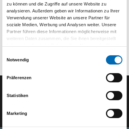
Tiefe
43 mm
zu können und die Zugriffe auf unsere Website zu
analysieren. Außerdem geben wir Informationen zu Ihrer
Verwendung unserer Website an unsere Partner für
soziale Medien, Werbung und Analysen weiter. Unsere
Partner führen diese Informationen möglicherweise mit
weiteren Daten zusammen, die Sie ihnen bereitgestellt
haben oder die sie im Rahmen Ihrer Nutzung der Dienste
gesammelt haben.
Einwilligungsauswahl
Notwendig
Präferenzen
Der SEEFELDER Newsletter
Statistiken
E-Mail eingeben
Marketing