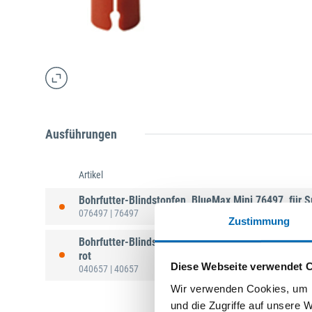
Ausführungen
Artikel
Bohrfutter-Blindstopfen, BlueMax Mini 76497, für Sp
076497
| 76497
Zustimmung
Bohrfutter-Blindstopfen, BlueMax Mini 40657, Für S
rot
Diese Webseite verwendet 
040657
| 40657
Wir verwenden Cookies, um I
und die Zugriffe auf unsere 