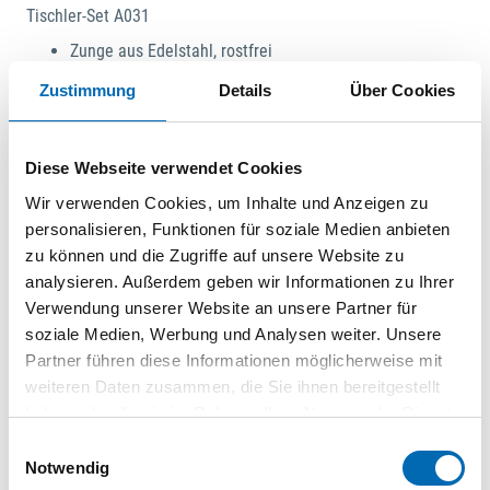
Tischler-Set A031
Zunge aus Edelstahl, rostfrei
Griff aus Nussbaumholz mit Messingbeschlägen
Zustimmung
Details
Über Cookies
Griff beidseitig mit Hohlkehle
Beidseitig eingelassene Edelstahlschiene
Tischlerwinkel mit beidseitiger, geätzter
Diese Webseite verwendet Cookies
Millimeterskala
Wir verwenden Cookies, um Inhalte und Anzeigen zu
Genauigkeit 0,01 mm pro 1 cm
personalisieren, Funktionen für soziale Medien anbieten
Lieferung: Im Karton.
zu können und die Zugriffe auf unsere Website zu
Inhalt: Tischlerwinkel 300 mm, Gehrmaß und Schmiege.
analysieren. Außerdem geben wir Informationen zu Ihrer
Verwendung unserer Website an unsere Partner für
soziale Medien, Werbung und Analysen weiter. Unsere
Partner führen diese Informationen möglicherweise mit
weiteren Daten zusammen, die Sie ihnen bereitgestellt
haben oder die sie im Rahmen Ihrer Nutzung der Dienste
gesammelt haben.
Einwilligungsauswahl
Notwendig