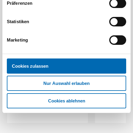
Präferenzen
Aktuelle Angebote
Statistiken
Marketing
Cookies zulassen
Festool
STAH
SELFCLEAN Filtersack SC FIS-CT
Bit-Box
Nur Auswahl erlauben
Artikel
8 Ausführungen
Cookies ablehnen