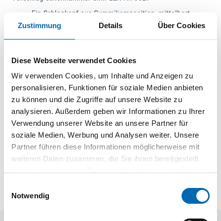
Ein Schlagkopf aus Gummikomposition, mittelhart,
dämpfend, verschleißarm
Zustimmung
Details
Über Cookies
Ein Schlagkopf aus Superplastik, mittelhart, sehr
widerstandsfähig, verschleißfest
Diese Webseite verwendet Cookies
Gehäuse aus Temperguss, zweigeteilt
Hickorystiel
Wir verwenden Cookies, um Inhalte und Anzeigen zu
Sämtliche Einzelteile sind austauschbar
personalisieren, Funktionen für soziale Medien anbieten
Für Pflasterarbeiten, Randsteine und Planblocksteine
zu können und die Zugriffe auf unsere Website zu
setzen, Gerüstbau, Zelt-/Hallenbau,
analysieren. Außerdem geben wir Informationen zu Ihrer
Garten-/Landschaftsbau, Fertighausbau und Zimmerei
Verwendung unserer Website an unsere Partner für
soziale Medien, Werbung und Analysen weiter. Unsere
Partner führen diese Informationen möglicherweise mit
weiteren Daten zusammen, die Sie ihnen bereitgestellt
haben oder die sie im Rahmen Ihrer Nutzung der Dienste
gesammelt haben.
Einwilligungsauswahl
Notwendig