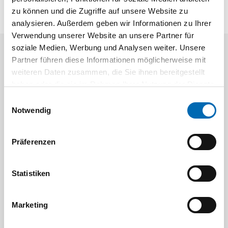
zu können und die Zugriffe auf unsere Website zu
analysieren. Außerdem geben wir Informationen zu Ihrer
Verwendung unserer Website an unsere Partner für
soziale Medien, Werbung und Analysen weiter. Unsere
Aktuelle Angebote
Partner führen diese Informationen möglicherweise mit
weiteren Daten zusammen, die Sie ihnen bereitgestellt
haben oder die sie im Rahmen Ihrer Nutzung der Dienste
gesammelt haben.
Einwilligungsauswahl
Notwendig
Präferenzen
Festool
STAH
Statistiken
SELFCLEAN Filtersack SC FIS-CT
Bit-Box
Artikel
Marketing
8 Ausführungen