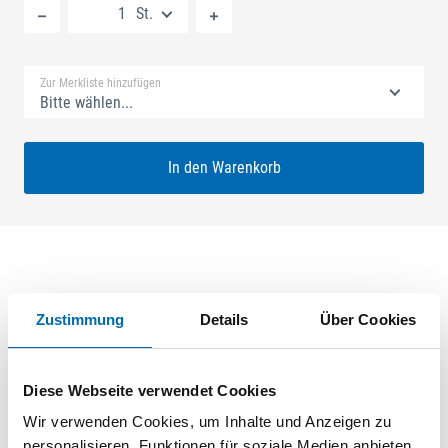
St.
Standard Merkliste
Zur Merkliste hinzufügen
Bitte wählen...
In den Warenkorb
Produktbeschreibung
Zustimmung
Details
Über Cookies
GU-SECURY Automatic3 50/92 sf3 Nuss: 10mm Kennkerbe:
1020mm U-Stulp 24x6x6x2,5mm L:2285,0mm Eckig Maße: A1
730,0mm B1 250,0mm B2 760,0mm Für Sperrbügel
Diese Webseite verwendet Cookies
vorgerichtet A-Öffner: optional ferGUard*silber
Wir verwenden Cookies, um Inhalte und Anzeigen zu
personalisieren, Funktionen für soziale Medien anbieten