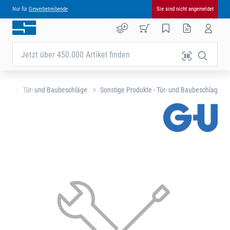
Nur für
Gewerbetreibende
Sie sind nicht angemeldet
Jetzt über 450.000 Artikel finden
eite
Tür- und Baubeschläge
Sonstige Produkte - Tür- und Baubeschlag