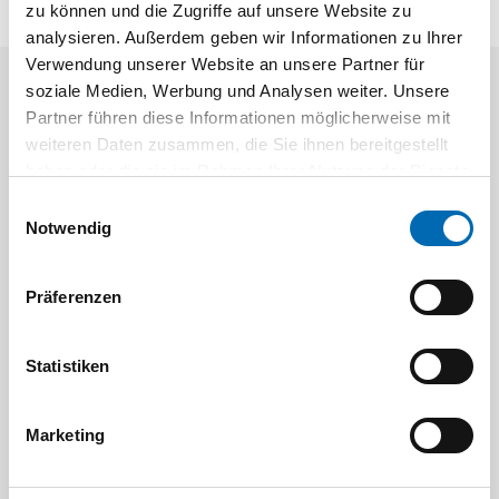
zu können und die Zugriffe auf unsere Website zu
analysieren. Außerdem geben wir Informationen zu Ihrer
Verwendung unserer Website an unsere Partner für
soziale Medien, Werbung und Analysen weiter. Unsere
Aktuelle Angebote
Partner führen diese Informationen möglicherweise mit
weiteren Daten zusammen, die Sie ihnen bereitgestellt
haben oder die sie im Rahmen Ihrer Nutzung der Dienste
gesammelt haben.
Einwilligungsauswahl
Notwendig
Präferenzen
Festool
STAH
SELFCLEAN Filtersack SC FIS-CT
Bit-Box
Statistiken
Artikel
Marketing
8 Ausführungen