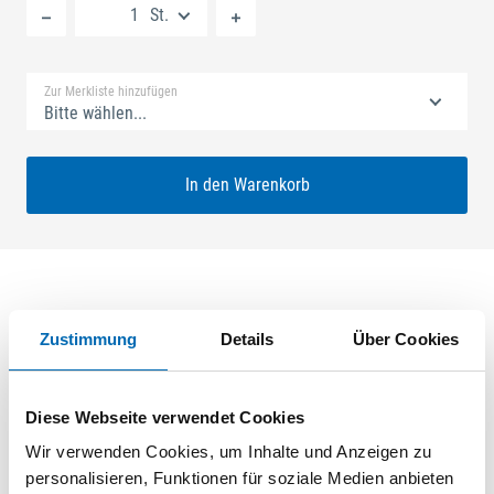
St.
Standard Merkliste
Zur Merkliste hinzufügen
Bitte wählen...
In den Warenkorb
Produktbeschreibung
Zustimmung
Details
Über Cookies
GU-SECURY Automatic 45/92 sf2 Nuss: 8mm Kennkerbe:
890mm U-Stulp 24x6x6x2,5mm L:1750,0mm Eckig Maße: A1
Diese Webseite verwendet Cookies
580,0mm B1 760,0mm A-Öffner: optional ferGUard*silber
Wir verwenden Cookies, um Inhalte und Anzeigen zu
personalisieren, Funktionen für soziale Medien anbieten