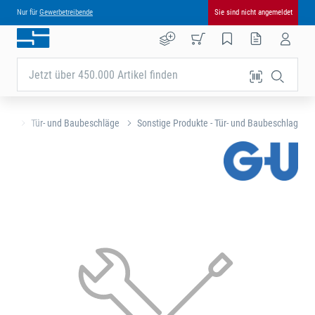
Nur für
Gewerbetreibende
Sie sind nicht angemeldet
Jetzt über 450.000 Artikel finden
eite
Tür- und Baubeschläge
Sonstige Produkte - Tür- und Baubeschlag