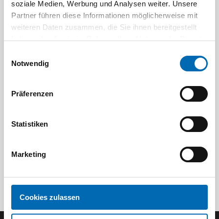
soziale Medien, Werbung und Analysen weiter. Unsere
Partner führen diese Informationen möglicherweise mit
weiteren Daten zusammen, die Sie ihnen bereitgestellt
haben oder die sie im Rahmen Ihrer Nutzung der Dienste
gesammelt haben.
Einwilligungsauswahl
Notwendig
Festool
STAH
SELFCLEAN Filtersack SC FIS-CT
Bit-Box
Präferenzen
Artikel
8 Ausführungen
Statistiken
Marketing
Cookies zulassen