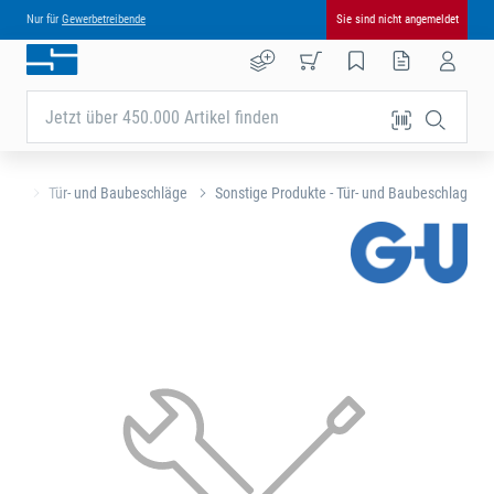
Nur für
Gewerbetreibende
Sie sind nicht angemeldet
Jetzt über 450.000 Artikel finden
eite
Tür- und Baubeschläge
Sonstige Produkte - Tür- und Baubeschlag