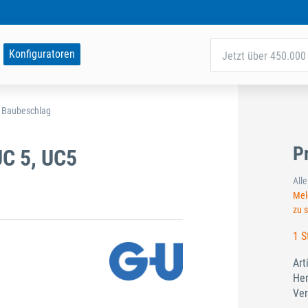
Konfiguratoren
Jetzt über 450.000 
d Baubeschlag
P
UC 5, UC5
All
Meld
zu 
1 S
Art
Her
Ver