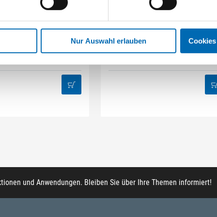
STAHLHÄRTER
DAMAZEN
it-Box 32-tlg Mix
Innenausbau Regal-Set
Nur Auswahl erlauben
Cookies
Artikel-Nr. BB.32
Artikel-Nr. REG.IA
ktionen und Anwendungen. Bleiben Sie über Ihre Themen informiert!