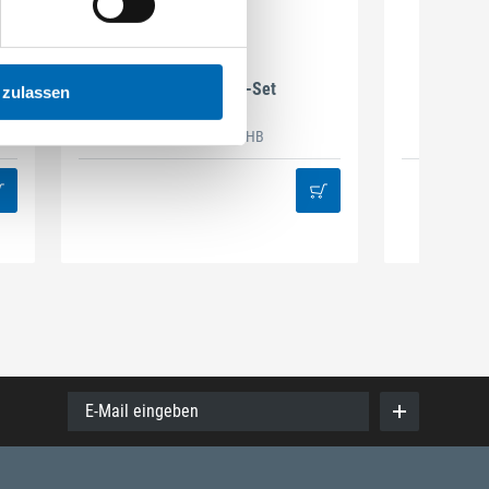
DAMAZEN
Holzbau Regal-Set
Spiralb
 zulassen
Artikel-Nr. REG.HB
38
E-Mail eingeben