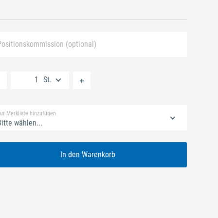
Positionskommission (optional)
Neue Liste anlegen
St.
Standard Merkliste
ur Merkliste hinzufügen
itte wählen...
In den Warenkorb