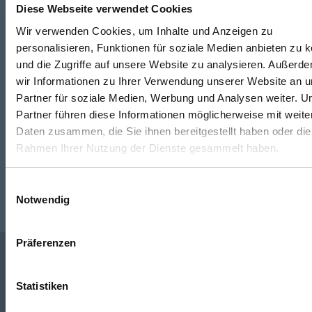
Diese Webseite verwendet Cookies
Wir verwenden Cookies, um Inhalte und Anzeigen zu
Telefon
personalisieren, Funktionen für soziale Medien anbieten zu 
+49 871 973 899
(Mo - Fr: 07:00 - 18:00 Uhr)
und die Zugriffe auf unsere Website zu analysieren. Außerd
wir Informationen zu Ihrer Verwendung unserer Website an 
WhatsApp
Partner für soziale Medien, Werbung und Analysen weiter. U
Partner führen diese Informationen möglicherweise mit weite
+49 (0)151 172 082 54
Daten zusammen, die Sie ihnen bereitgestellt haben oder die
Rahmen Ihrer Nutzung der Dienste gesammelt haben.
E-Mail
post@seefelder.net
Einwilligungsauswahl
Notwendig
Präferenzen
Unternehmen
Statistiken