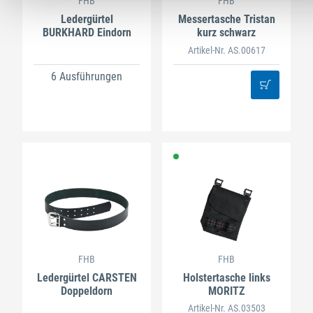
FHB
FHB
Ledergürtel
Messertasche Tristan
BURKHARD Eindorn
kurz schwarz
Artikel-Nr. AS.00617
6 Ausführungen
FHB
FHB
Ledergürtel CARSTEN
Holstertasche links
Doppeldorn
MORITZ
Artikel-Nr. AS.03503