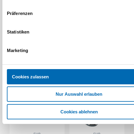
Präferenzen
FHB
FHB
Zunfthose KLAUS
Hammerschlaufe Kilian
Statistiken
Zwirn-Doppel-Pilot
Artikel-Nr. AS.04589
Marketing
7 Ausführungen
Cookies zulassen
Nur Auswahl erlauben
Cookies ablehnen