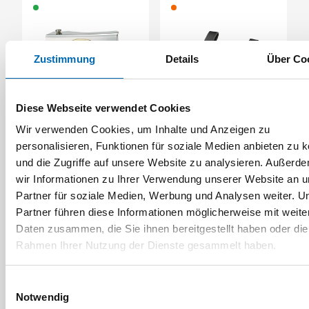
Zustimmung
Details
Über Co
Diese Webseite verwendet Cookies
FHB
FHB
Koppelschloss
Nageltasche Franz
Wir verwenden Cookies, um Inhalte und Anzeigen zu
Zimmermann HEIKO
personalisieren, Funktionen für soziale Medien anbieten zu 
Artikel-Nr. AS.03475
Artikel-Nr. AS.09100
und die Zugriffe auf unsere Website zu analysieren. Außerd
wir Informationen zu Ihrer Verwendung unserer Website an 
Partner für soziale Medien, Werbung und Analysen weiter. U
Partner führen diese Informationen möglicherweise mit weite
Daten zusammen, die Sie ihnen bereitgestellt haben oder die
Rahmen Ihrer Nutzung der Dienste gesammelt haben.
Einwilligungsauswahl
Notwendig