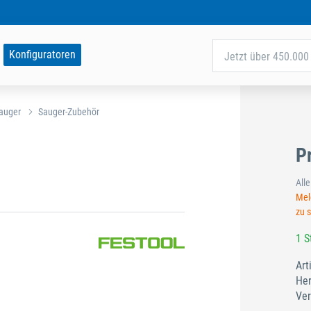
Konfiguratoren
Jetzt über 450.000 
auger
Sauger-Zubehör
P
All
Meld
zu 
1 S
Art
Her
Ver