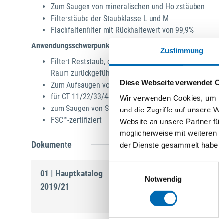
Zum Saugen von mineralischen und Holzstäuben
Filterstäube der Staubklasse L und M
Flachfaltenfilter mit Rückhaltewert von 99,9%
Anwendungsschwerpunkte
Zustimmung
Filtert Reststaub, der vom Filtersack nicht zurückgeh
Raum zurückgeführt wird
Diese Webseite verwendet 
Zum Aufsaugen von Spachtel, Füller und Lack sowie
für CT 11/22/33/44/55
Wir verwenden Cookies, um I
zum Saugen von Stäuben mit mittlerer Gefährdung d
und die Zugriffe auf unsere 
FSC™-zertifiziert
Website an unsere Partner fü
möglicherweise mit weiteren
Dokumente
der Dienste gesammelt habe
Einwilligungsauswahl
01 | Hauptkatalog
Notwendig
2019/21