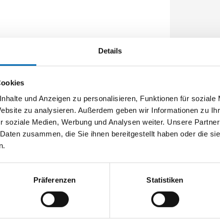
Details
alten wurde, damit saubere Luft in den
Cookies
 Holzstäuben
Hinweis
nhalte und Anzeigen zu personalisieren, Funktionen für soziale
er Staubklassen L und M
Website zu analysieren. Außerdem geben wir Informationen zu I
r soziale Medien, Werbung und Analysen weiter. Unsere Partner
 Daten zusammen, die Sie ihnen bereitgestellt haben oder die s
n.
Präferenzen
Statistiken