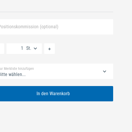
Positionskommission (optional)
Neue Liste anlegen
St.
Standard Merkliste
ur Merkliste hinzufügen
itte wählen...
In den Warenkorb