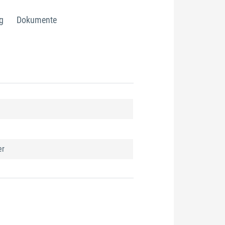
g
Dokumente
er