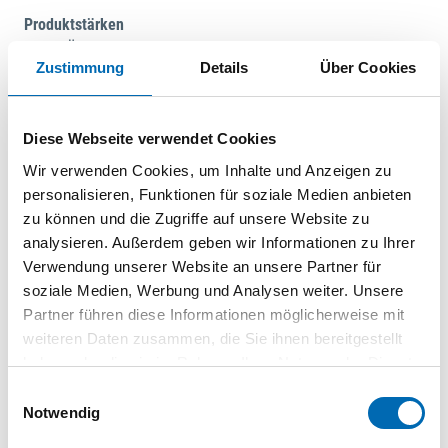
Produktstärken
•Hohe Überlastfähigkeit dank direkter Motorkühlung.
Zustimmung
Details
Über Cookies
•Schneller, werkzeugloser Wechsel von Schleifmitteln:
Schnellspannmutter als Standard im Lieferumfang enthalten.
•Schneller Arbeitsfortschritt durch leistungsstarken Motor.
Diese Webseite verwendet Cookies
•Mehr Sicherheit durch integrierten Wiederanlaufschutz.
Wir verwenden Cookies, um Inhalte und Anzeigen zu
Lieferumfang
personalisieren, Funktionen für soziale Medien anbieten
•1 Schutzhaube
zu können und die Zugriffe auf unsere Website zu
•1 werkzeuglose Schnellspannmutter
analysieren. Außerdem geben wir Informationen zu Ihrer
•1 Handgriff
Verwendung unserer Website an unsere Partner für
•1 Schlüssel
soziale Medien, Werbung und Analysen weiter. Unsere
Wichtigste Daten
Partner führen diese Informationen möglicherweise mit
•Robuster Motor für den täglichen Einsatz.
weiteren Daten zusammen, die Sie ihnen bereitgestellt
•Kompakt und handlich in der Anwendung dank schmalem
haben oder die sie im Rahmen Ihrer Nutzung der Dienste
Motorgehäuse.
gesammelt haben.
Einwilligungsauswahl
•Getriebekopf ist um 90° drehbar für eine hohe
Notwendig
Anwendungsvielfalt.