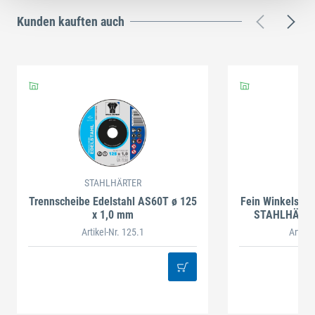
Kunden kauften auch
STAHLHÄRTER
Trennscheibe Edelstahl AS60T ø 125
Fein Winkelschle
x 1,0 mm
STAHLHÄRTE
Artikel-Nr. 125.1
Artike