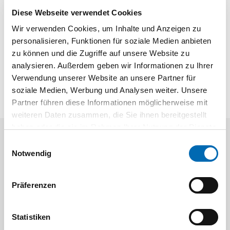
an der Gabelspitze bewirkt einfaches Einfahren an Paletten! -
Diese Webseite verwendet Cookies
3 Funktionen des Einhandhebels: Heben - Fahren - Senken
Wir verwenden Cookies, um Inhalte und Anzeigen zu
Abmessungen: B = 1150 mm A1 = 540 mm A2 = 240 mm
personalisieren, Funktionen für soziale Medien anbieten
TECHNISCHE DATEN Tragkraft2500 kg Gabelbreite540 mm
zu können und die Zugriffe auf unsere Website zu
Gabellänge1150 mm Mindesthöhe80 mm Max. Hubhöhe200
analysieren. Außerdem geben wir Informationen zu Ihrer
mm Gewicht75 kg
Verwendung unserer Website an unsere Partner für
soziale Medien, Werbung und Analysen weiter. Unsere
Partner führen diese Informationen möglicherweise mit
weiteren Daten zusammen, die Sie ihnen bereitgestellt
haben oder die sie im Rahmen Ihrer Nutzung der Dienste
gesammelt haben.
Einwilligungsauswahl
Aktuelle Angebote
Notwendig
Präferenzen
Statistiken