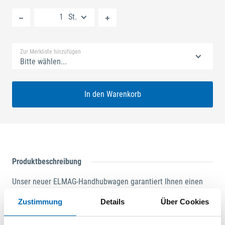
Neue Liste anlegen
St.
Standard Merkliste
Zur Merkliste hinzufügen
Bitte wählen...
In den Warenkorb
Produktbeschreibung
Unser neuer ELMAG-Handhubwagen garantiert Ihnen einen
sicheren Transport Ihrer Waren! - Gummiräder und
Zustimmung
Details
Über Cookies
Polyurethan-Tandemrollen sorgen für massive
Lärmreduzierung beim Transport! - Der robuste Anschlagblock