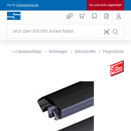
Nur für
Gewerbetreibende
Sie sind nicht angemeldet
Jetzt über 450.000 Artikel finden
Tür- und Baubeschläge
Dichtungen
Schutzprofile
Fingerschutz