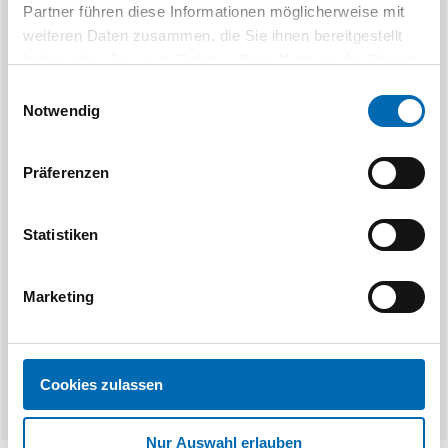
Partner führen diese Informationen möglicherweise mit
weiteren Daten zusammen, die Sie ihnen bereitgestellt
haben oder die sie im Rahmen Ihrer Nutzung der Dienste
gesammelt haben.
Einwilligungsauswahl
Notwendig
Präferenzen
athmer
Schutzrollo NR-24, Aluminium
Finpro
Statistiken
Marketing
4 Ausführungen
2 Aus
Cookies zulassen
Nur Auswahl erlauben