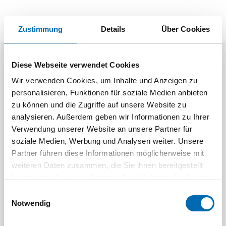
Zustimmung
Details
Über Cookies
Ähnliche Produkte
Diese Webseite verwendet Cookies
Wir verwenden Cookies, um Inhalte und Anzeigen zu
personalisieren, Funktionen für soziale Medien anbieten
zu können und die Zugriffe auf unsere Website zu
analysieren. Außerdem geben wir Informationen zu Ihrer
Verwendung unserer Website an unsere Partner für
soziale Medien, Werbung und Analysen weiter. Unsere
Partner führen diese Informationen möglicherweise mit
Deventer
De
weiteren Daten zusammen, die Sie ihnen bereitgestellt
Zimmertürdichtung Typ M3967
Zimmertürdi
haben oder die sie im Rahmen Ihrer Nutzung der Dienste
gesammelt haben.
Einwilligungsauswahl
Notwendig
7 Ausführungen
6 Aus