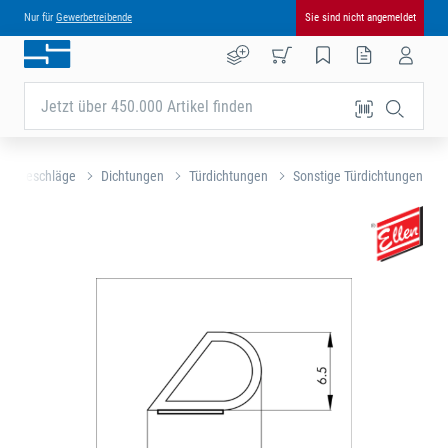
Nur für
Gewerbetreibende
Sie sind nicht angemeldet
Jetzt über 450.000 Artikel finden
 Baubeschläge
Dichtungen
Türdichtungen
Sonstige Türdichtungen