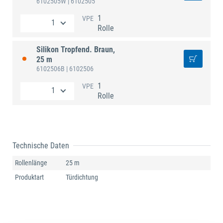
6102505W
| 6102505
1
VPE
Rolle
Silikon Tropfend. Braun,
25 m
6102506B
| 6102506
1
VPE
Rolle
Technische Daten
Rollenlänge
25 m
Produktart
Türdichtung