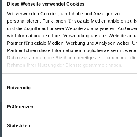
Diese Webseite verwendet Cookies
Wir verwenden Cookies, um Inhalte und Anzeigen zu
Telefon
personalisieren, Funktionen für soziale Medien anbieten zu 
+49 871 973 899
(Mo - Fr: 07:00 - 18:00 Uhr)
und die Zugriffe auf unsere Website zu analysieren. Außerd
wir Informationen zu Ihrer Verwendung unserer Website an 
WhatsApp
Partner für soziale Medien, Werbung und Analysen weiter. U
Partner führen diese Informationen möglicherweise mit weite
+49 (0)151 172 082 54
Daten zusammen, die Sie ihnen bereitgestellt haben oder die
Rahmen Ihrer Nutzung der Dienste gesammelt haben.
E-Mail
post@seefelder.net
Einwilligungsauswahl
Notwendig
Präferenzen
Unternehmen
Statistiken