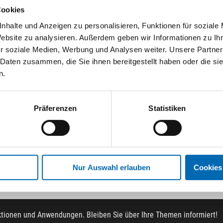
Cookies
nhalte und Anzeigen zu personalisieren, Funktionen für soziale
Website zu analysieren. Außerdem geben wir Informationen zu I
r soziale Medien, Werbung und Analysen weiter. Unsere Partner
EHA
EHA
 Daten zusammen, die Sie ihnen bereitgestellt haben oder die s
Industriekabelbrücke
Kabelbrücke Vario
n.
Präferenzen
Statistiken
3 Ausführungen
8 Ausführungen
Nur Auswahl erlauben
Cookies
ktionen und Anwendungen. Bleiben Sie über Ihre Themen informiert!