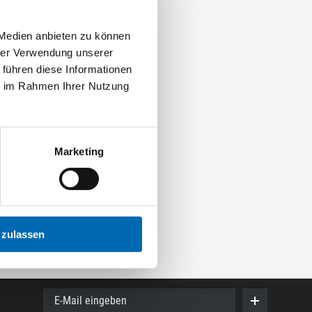
 Medien anbieten zu können
hrer Verwendung unserer
 führen diese Informationen
ie im Rahmen Ihrer Nutzung
Marketing
 zulassen
E-Mail eingeben