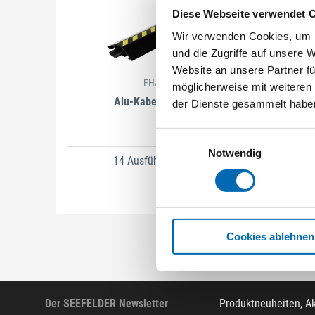
Diese Webseite verwendet 
Wir verwenden Cookies, um I
und die Zugriffe auf unsere 
Website an unsere Partner fü
EHA
möglicherweise mit weiteren
Alu-Kabelbrücke
der Dienste gesammelt habe
Einwilligungsauswahl
Notwendig
14 Ausführungen
Cookies ablehnen
Der SEEFELDER Newsletter
Produktneuheiten, A