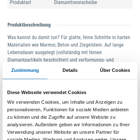
Produktart
Diamanttrennscheibe
Produktbeschreibung
Was kannst du damit tun? Für glatte, feine Schnitte in harten
Materialien wie Marmor, Beton und Ziegelstein. Auf lange
Lebensdauer ausgelegt (vollständig mit feinen
Diamantpartikeln beschichtet) und verformungs- und
bruchsicher. Die Diamantscheibe verfügt über
Zustimmung
Details
Über Cookies
Belüftungslöcher, um eine geringere Erwärmung und weniger
Rückstände bei der Verwendung zu ermöglichen Wie
funktioniert es?. Zur Verwendung mit dem Aufspanndorn
Diese Webseite verwendet Cookies
SC402. Der exklusive Easy SpeedClic (SC)-Mechanismus von
Wir verwenden Cookies, um Inhalte und Anzeigen zu
Dremel sorgt für einen schnellen, leichten und schlüssellosen
personalisieren, Funktionen für soziale Medien anbieten
Scheibenwechsel: ZIEHEN – DREHEN – KLICKEN. 6 Mal
zu können und die Zugriffe auf unsere Website zu
schnellerer Zubehörwechsel als mit einem Standarddorn (EZ
analysieren. Außerdem geben wir Informationen zu Ihrer
SpeedClic Aufspanndorn SC402 separat erhältlich)
Verwendung unserer Website an unsere Partner für
Trennscheiben können nur am Rand verwendet werden. Für
soziale Medien, Werbung und Analysen weiter. Unsere