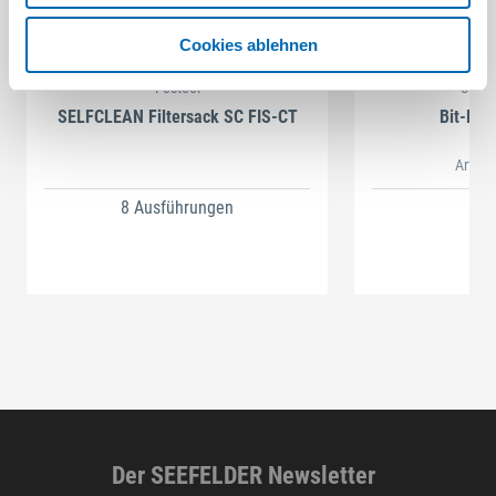
Cookies ablehnen
Festool
STAH
SELFCLEAN Filtersack SC FIS-CT
Bit-Box
Artikel
8 Ausführungen
Der SEEFELDER Newsletter