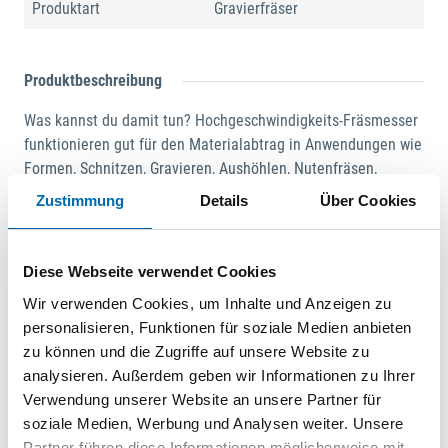
Produktart
Gravierfräser
Produktbeschreibung
Was kannst du damit tun? Hochgeschwindigkeits-Fräsmesser
funktionieren gut für den Materialabtrag in Anwendungen wie
Formen, Schnitzen, Gravieren, Aushöhlen, Nutenfräsen,
Schlitzfräsen, Inlay-Arbeiten, Bohren konischer Löcher oder
Zustimmung
Details
Über Cookies
Freihandfräsen. Tipp: Das Symbol im Bild oder Video zeigt
das Ergebnis im Material. Wie funktioniert es?. Verwende für
ein effektives Ergebnis die Seiten des Kopfes. Dieses
Diese Webseite verwendet Cookies
Zubehör wird in der Regel mit dem Bleistiftgriff verwendet.
Wir verwenden Cookies, um Inhalte und Anzeigen zu
Weniger aggressive und dafür häufigere Züge sind immer
personalisieren, Funktionen für soziale Medien anbieten
besser, als fest zu drücken oder das Werkzeug durch das
zu können und die Zugriffe auf unsere Website zu
Material zu zwingen. Halte es in einem Winkel von weniger
analysieren. Außerdem geben wir Informationen zu Ihrer
als 90°. Empfohlenes Vorsatzgerät: BIEGSAME WELLE (225).
Verwendung unserer Website an unsere Partner für
WERKZEUGHALTER FÜR BIEGSAME WELLE (2222).
soziale Medien, Werbung und Analysen weiter. Unsere
PRÄZISIONSHANDGRIFF-VORSATZGERÄT (577). 3-IN-1 MULTI-
Partner führen diese Informationen möglicherweise mit