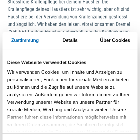
Stressfreie Krallenpflege bei deinem Haustier. Die
Krallenpflege deines Haustiers ist sehr wichtig, aber oft sind
Haustiere bei der Verwendung von Krallenzangen gestresst
und ängstlich. Wir haben den leisen, vibrationsarmen Dremel
7350-PET für dein Haustier entwickelt, um das Krallenkürzen
noch bequemer und stressfreier zu machen und eine
Zustimmung
Details
Über Cookies
angenehmere Atmosphäre für dich und dein Haustier zu
schaffen. Volle Kontrolle bei der Krallenpflege. Dank der
transparenten Schutzkappe am Werkzeugende hast du, wenn
Diese Webseite verwendet Cookies
du mit der Krallenpflege beginnst, volle Sicht auf die Kralle
Wir verwenden Cookies, um Inhalte und Anzeigen zu
und kannst das Krallenkürzen während des gesamten
personalisieren, Funktionen für soziale Medien anbieten
Vorgangs kontrollieren.. Zu jeder Zeit und an jedem Ort. Die
zu können und die Zugriffe auf unsere Website zu
Drehzahlstufe mit 12.000 1/min bietet eine einfache und
analysieren. Außerdem geben wir Informationen zu Ihrer
mühelose Kontrolle für schnelle und präzise Ergebnisse. Mit
Verwendung unserer Website an unsere Partner für
dem praktischen USB-Ladegerät für den integrierten 4V-
soziale Medien, Werbung und Analysen weiter. Unsere
Lithium-Ionen-Akku verlierst du keine Zeit und dein Werkzeug
Partner führen diese Informationen möglicherweise mit
ist jederzeit bereit für die Krallenpflege. Mit diesem
weiteren Daten zusammen, die Sie ihnen bereitgestellt
kabellosen, leichten Werkzeug kannst du die Krallen deines
haben oder die sie im Rahmen Ihrer Nutzung der Dienste
Haustiers an dem Ort kürzen, an dem sich dein Haustier am
gesammelt haben.