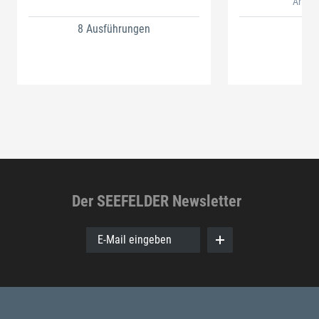
Artikel
8 Ausführungen
Der SEEFELDER Newsletter
E-Mail eingeben