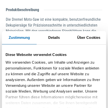
Produktbeschreibung
Die Dremel Moto-Saw ist eine kompakte, benutzerfreundliche
Dekupiersäge für Präzisionsschnitte in unterschiedlichsten
Materialien. Mit den verschiedenen Sägeblättern kann die
Dremel Moto-Saw unterschiedlichste Materialien problemlos
Zustimmung
Details
Über Cookies
bearbeiten. Aufgrund der abnehmbaren Laubsäge kann das
Gerät nicht nur stationär, sondern auch als mobiles
Handgerät eingesetzt werden. Diese benutzerfreundliche
Diese Webseite verwendet Cookies
Dekupiersäge lässt sich nicht nur einfach aufbewahren und
Wir verwenden Cookies, um Inhalte und Anzeigen zu
einstellen, sondern auch sehr leicht bedienen. Keine andere
personalisieren, Funktionen für soziale Medien anbieten
Dekupiersäge ist benutzerfreundlicher als die Dremel Moto-
zu können und die Zugriffe auf unsere Website zu
Saw.
analysieren. Außerdem geben wir Informationen zu Ihrer
Verwendung unserer Website an unsere Partner für
soziale Medien, Werbung und Analysen weiter. Unsere
Dokumente
Partner führen diese Informationen möglicherweise mit
weiteren Daten zusammen, die Sie ihnen bereitgestellt
Bedienungsanleitung