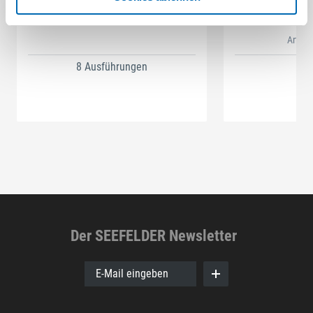
SELFCLEAN Filtersack SC FIS-CT
Bit-Box
Artikel
8 Ausführungen
Der SEEFELDER Newsletter
E-Mail eingeben