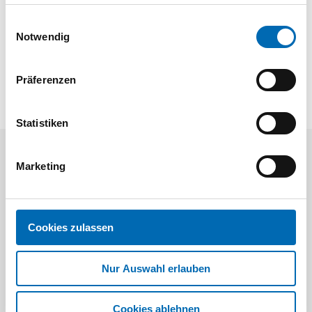
haben oder die sie im Rahmen Ihrer Nutzung der Dienste
PDF
gesammelt haben.
Einwilligungsauswahl
Notwendig
Präferenzen
Statistiken
Aktuelle Angebote
Marketing
Cookies zulassen
Nur Auswahl erlauben
Festool
STAH
Cookies ablehnen