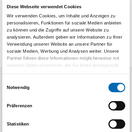
Diese Webseite verwendet Cookies
Wir verwenden Cookies, um Inhalte und Anzeigen zu
Produktbeschreibung
personalisieren, Funktionen für soziale Medien anbieten
Scherentürschließer für bandseitige Montage Flügelbreite <=
zu können und die Zugriffe auf unsere Website zu
1250 mm inkl. Montageplatte
analysieren. Außerdem geben wir Informationen zu Ihrer
Verwendung unserer Website an unsere Partner für
soziale Medien, Werbung und Analysen weiter. Unsere
Partner führen diese Informationen möglicherweise mit
weiteren Daten zusammen, die Sie ihnen bereitgestellt
haben oder die sie im Rahmen Ihrer Nutzung der Dienste
gesammelt haben.
Einwilligungsauswahl
Aktuelle Angebote
Notwendig
Präferenzen
Statistiken