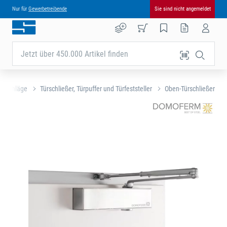
Nur für
Gewerbetreibende
Sie sind nicht angemeldet
Jetzt über 450.000 Artikel finden
beschläge
Türschließer, Türpuffer und Türfeststeller
Oben-Türschließer