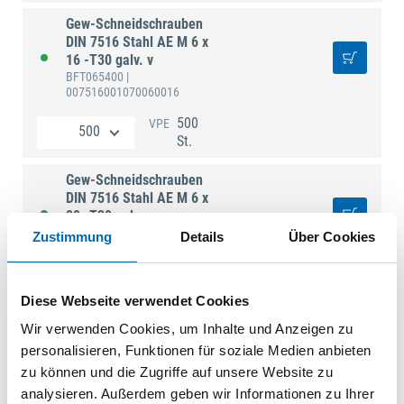
Gew-Schneidschrauben
DIN 7516 Stahl AE M 6 x
16 -T30 galv. v
BFT065400
|
007516001070060016
500
VPE
St.
Gew-Schneidschrauben
DIN 7516 Stahl AE M 6 x
20 -T30 galv. v
BFT065401
|
Zustimmung
Details
Über Cookies
007516001070060020
500
VPE
St.
Diese Webseite verwendet Cookies
Wir verwenden Cookies, um Inhalte und Anzeigen zu
Gew-Schneidschrauben
personalisieren, Funktionen für soziale Medien anbieten
DIN 7516 Stahl AE M 6 x
25 -T30 galv. v
zu können und die Zugriffe auf unsere Website zu
BFT065402
|
analysieren. Außerdem geben wir Informationen zu Ihrer
007516001070060025