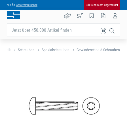
Nur für
Gewerbetreibende
Sie sind nicht angemeldet
Jetzt über 450.000 Artikel finden
technik
Schrauben
Spezialschrauben
Gewindeschneid-Schrauben