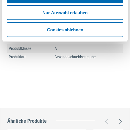
Form
AE = Linsenkopf nach ISO 7045
Gewindeart
selbstschneidend, metrisch
Nur Auswahl erlauben
Gewinderichtung
rechts
Kopfform
Linsenkopf
Cookies ablehnen
Normbezeichnung
Gewindeschneidschrauben mit
metrischem Gewinde
Produktklasse
A
Produktart
Gewindeschneidschraube
Ähnliche Produkte