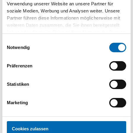
Verwendung unserer Website an unsere Partner für
500
VPE
soziale Medien, Werbung und Analysen weiter. Unsere
St.
Partner führen diese Informationen möglicherweise mit
weiteren Daten zusammen, die Sie ihnen bereitgestellt
haben oder die sie im Rahmen Ihrer Nutzung der Dienste
gesammelt haben.
Einwilligungsauswahl
Technische Daten
Notwendig
Güte Werkstoff
Ohne Güteangabe
Norm
DIN 7516
Präferenzen
Normart
DIN
Normnummer
7516
Statistiken
Oberfläche
galvanisch verzinkt
Werkstoff
Stahl
Marketing
Antriebsart
Innensechsrund
Eigenschaft Werkstoff
gehärtet
Farbe Oberfl.
blau
Cookies zulassen