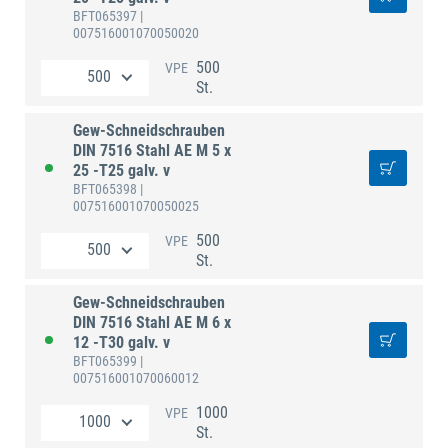
BFT065397
|
007516001070050020
500
VPE
St.
Gew-Schneidschrauben
DIN 7516 Stahl AE M 5 x
25 -T25 galv. v
BFT065398
|
007516001070050025
500
VPE
St.
Gew-Schneidschrauben
DIN 7516 Stahl AE M 6 x
12 -T30 galv. v
BFT065399
|
007516001070060012
1000
VPE
St.