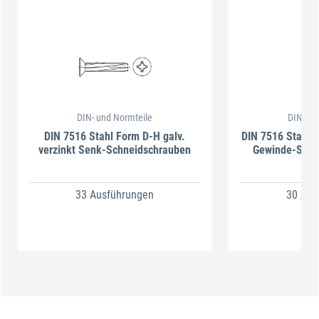
DIN- und Normteile
DIN- un
DIN 7516 Stahl Form D-H galv.
DIN 7516 Stahl F
verzinkt Senk-Schneidschrauben
Gewinde-Schn
Se
33 Ausführungen
30 Aus