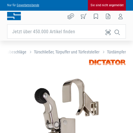
Nur für
Gewerbetreibende
Sie sind nicht angemeldet
Jetzt über 450.000 Artikel finden
nd Baubeschläge
Türschließer, Türpuffer und Türfeststeller
Türdämpfer