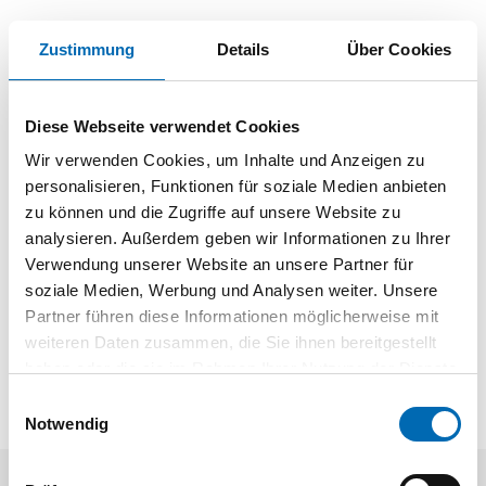
Dokumente
Zustimmung
Details
Über Cookies
01 | Hauptkatalog 2019/21
Diese Webseite verwendet Cookies
Wir verwenden Cookies, um Inhalte und Anzeigen zu
personalisieren, Funktionen für soziale Medien anbieten
zu können und die Zugriffe auf unsere Website zu
Baubeschläge rund um die Tür
analysieren. Außerdem geben wir Informationen zu Ihrer
Verwendung unserer Website an unsere Partner für
soziale Medien, Werbung und Analysen weiter. Unsere
Partner führen diese Informationen möglicherweise mit
weiteren Daten zusammen, die Sie ihnen bereitgestellt
haben oder die sie im Rahmen Ihrer Nutzung der Dienste
gesammelt haben.
Einwilligungsauswahl
Notwendig