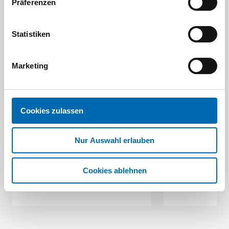
Präferenzen
Aktuelle Angebote
Statistiken
Marketing
Cookies zulassen
Festool
STAH
SELFCLEAN Filtersack SC FIS-CT
Bit-Box
Nur Auswahl erlauben
Artikel
8 Ausführungen
Cookies ablehnen