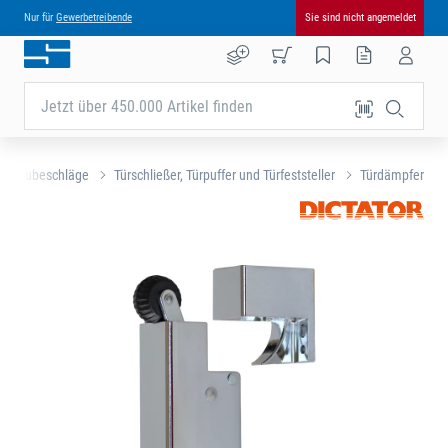
Nur für
Gewerbetreibende
Sie sind nicht angemeldet
Jetzt über 450.000 Artikel finden
nd Baubeschläge
Türschließer, Türpuffer und Türfeststeller
Türdämpfer