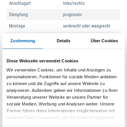
Anschlagart
links/rechts
Dämpfung
progressiv
Montage
senkrecht oder waagrecht
Oberfläche
glanzverchromt
Zustimmung
Details
Über Cookies
Schließgeschwindigkeit
einstellbar
Schließkraft
50 N
Diese Webseite verwendet Cookies
Wir verwenden Cookies, um Inhalte und Anzeigen zu
Produktart
Türdämpfer
personalisieren, Funktionen für soziale Medien anbieten
zu können und die Zugriffe auf unsere Website zu
analysieren. Außerdem geben wir Informationen zu Ihrer
Dokumente
Verwendung unserer Website an unsere Partner für
soziale Medien, Werbung und Analysen weiter. Unsere
01 | Hauptkatalog 2019/21
Partner führen diese Informationen möglicherweise mit
weiteren Daten zusammen, die Sie ihnen bereitgestellt
haben oder die sie im Rahmen Ihrer Nutzung der Dienste