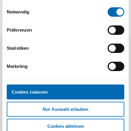
gesammelt haben.
Einwilligungsauswahl
Notwendig
Präferenzen
Statistiken
Kunden kauften auch
Marketing
Cookies zulassen
Nur Auswahl erlauben
Dictator
D
Cookies ablehnen
MONTAGEPLATTE FÜR VS 2000 / V
Divers KSO 