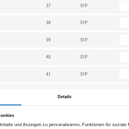
37
S1P
38
S1P
39
S1P
40
S1P
41
S1P
Details
Cookies
nhalte und Anzeigen zu personalisieren, Funktionen für soziale