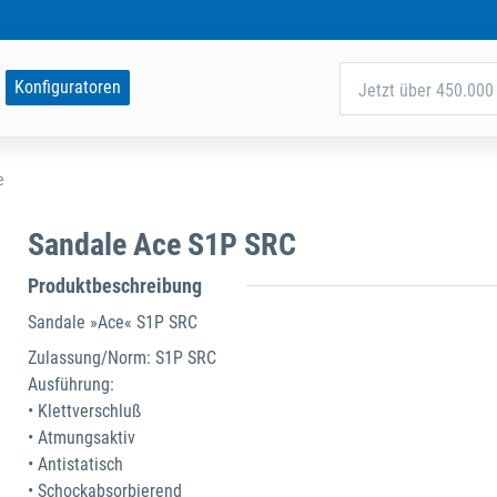
Konfiguratoren
Jetzt über 450.000 
e
Sandale Ace S1P SRC
Produktbeschreibung
Sandale »Ace« S1P SRC
Zulassung/Norm: S1P SRC
Ausführung:
• Klettverschluß
• Atmungsaktiv
• Antistatisch
• Schockabsorbierend