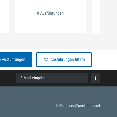
8 Ausführungen
1
5 Ausführungen
Ausführungen filtern
E-Mail eingeben
E-Mail
post@seefelder.net