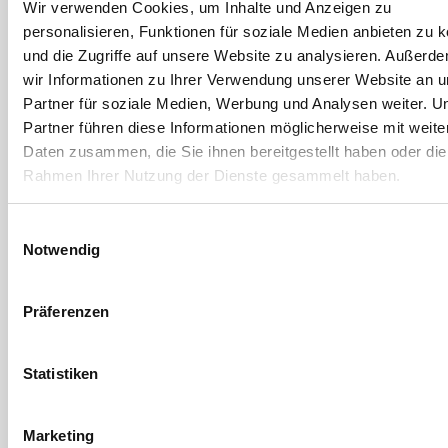
Wir verwenden Cookies, um Inhalte und Anzeigen zu
Cobit
Cobit
personalisieren, Funktionen für soziale Medien anbieten zu 
Bit-Box 32-tlg. TX
Bit 1/4" Zähhart
und die Zugriffe auf unsere Website zu analysieren. Außerd
Torsion Schlitz
wir Informationen zu Ihrer Verwendung unserer Website an 
Artikel-Nr. 3032.TX
Partner für soziale Medien, Werbung und Analysen weiter. U
Partner führen diese Informationen möglicherweise mit weite
4 Ausführungen
Daten zusammen, die Sie ihnen bereitgestellt haben oder die
Rahmen Ihrer Nutzung der Dienste gesammelt haben.
Zum Nachfolgeartikel
Einwilligungsauswahl
Notwendig
Präferenzen
Statistiken
Cobit
Bit 1/4" Zähhart
Marketing
Torsion Kreuzschlitz