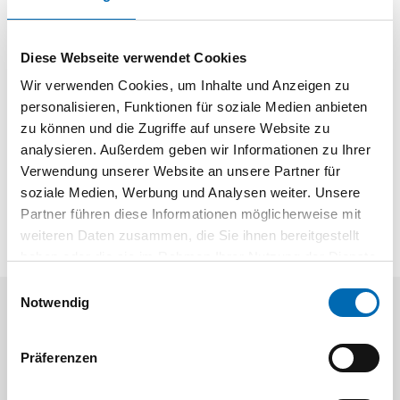
Durchschlagfestigkeit: getestet bis 50000 Volt nach
DIN EN 60243-1 (VDE 0303, Teil 21)
Diese Webseite verwendet Cookies
Ergonomie: Status 1
Rutschfest: Status 2
Wir verwenden Cookies, um Inhalte und Anzeigen zu
Abnutzung: Stufe 4
personalisieren, Funktionen für soziale Medien anbieten
zu können und die Zugriffe auf unsere Website zu
analysieren. Außerdem geben wir Informationen zu Ihrer
Verwendung unserer Website an unsere Partner für
soziale Medien, Werbung und Analysen weiter. Unsere
Partner führen diese Informationen möglicherweise mit
weiteren Daten zusammen, die Sie ihnen bereitgestellt
haben oder die sie im Rahmen Ihrer Nutzung der Dienste
gesammelt haben.
Einwilligungsauswahl
Notwendig
Aktuelle Angebote
Präferenzen