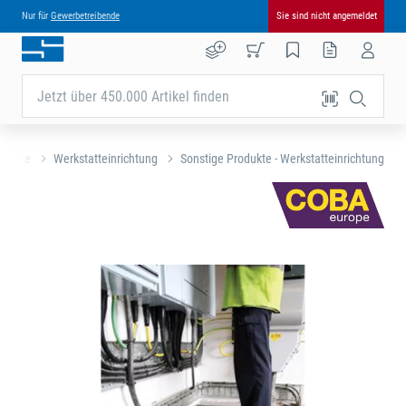
Nur für
Gewerbetreibende
Sie sind nicht angemeldet
Jetzt über 450.000 Artikel finden
rtseite
Werkstatteinrichtung
Sonstige Produkte - Werkstatteinrichtung