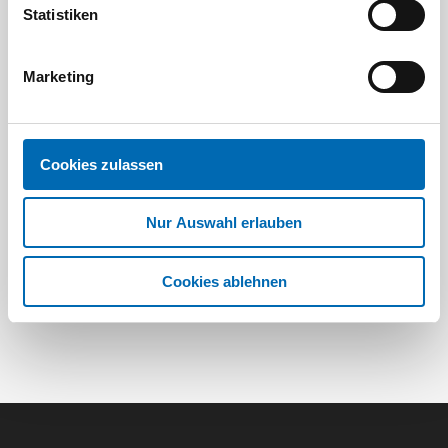
Statistiken
Marketing
Festool
STAH
SELFCLEAN Filtersack SC FIS-CT
Bit-Box
Cookies zulassen
Artikel
8 Ausführungen
Nur Auswahl erlauben
Cookies ablehnen