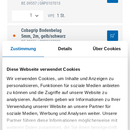
BE.09557
| GRP010701S
1 St.
VPE
Cobagrip Bodenbelag
5mm, 2m, gelb/schwarz
BE.09556
| GRP010702S
Zustimmung
Details
Über Cookies
1 St.
VPE
Cobagrip Bodenbelag
Diese Webseite verwendet Cookies
5mm, 1,5m, gelb/schwarz
Wir verwenden Cookies, um Inhalte und Anzeigen zu
BE.09555
| GRP010703S
personalisieren, Funktionen für soziale Medien anbieten
1 St.
VPE
zu können und die Zugriffe auf unsere Website zu
analysieren. Außerdem geben wir Informationen zu Ihrer
Verwendung unserer Website an unsere Partner für
Cobagrip Bodenbelag
5mm, 1m, gelb/schwarz
soziale Medien, Werbung und Analysen weiter. Unsere
BE.09554
| GRP010704S
Partner führen diese Informationen möglicherweise mit
weiteren Daten zusammen, die Sie ihnen bereitgestellt