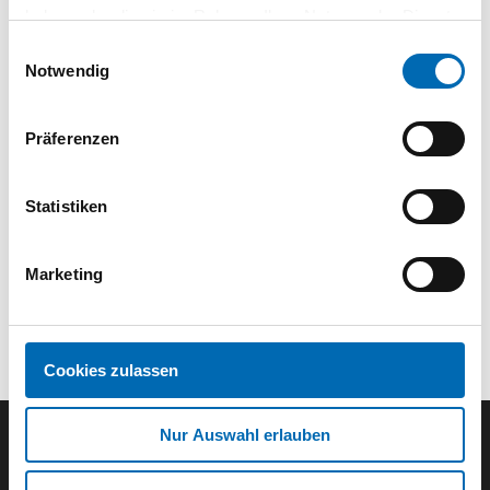
1 St.
VPE
haben oder die sie im Rahmen Ihrer Nutzung der Dienste
gesammelt haben.
Einwilligungsauswahl
Notwendig
Technische Daten
Präferenzen
Statistiken
Marketing
Cookies zulassen
Nur Auswahl erlauben
Der SEEFELDER Newsletter