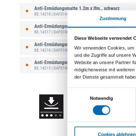
Anti-Ermüdungsmatte 1.2m x lfm., schwarz
BE.14218
| DAF010005C
Zustimmung
Anti-Ermüdungsmatte 0.9m x lfm., schwarz
BE.14217
| DAF010003C
Diese Webseite verwendet 
Anti-Ermüdungsmatte 0.9m x 1.5m, schwarz
Wir verwenden Cookies, um I
BE.14216
| DAF010002
und die Zugriffe auf unsere 
Anti-Ermüdungsmatte 0.6m x 0.9m, schwarz
Website an unsere Partner fü
BE.14215
| DAF010001
möglicherweise mit weiteren
der Dienste gesammelt habe
Einwilligungsauswahl
Notwendig
Cookies ablehnen