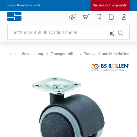
Nur für
Gewerbetreibende
Sie sind nicht angemeldet
Jetzt über 450.000 Artikel finden
e
Werkstatteinrichtung
Transportmittel
Transport- und Möbelrollen