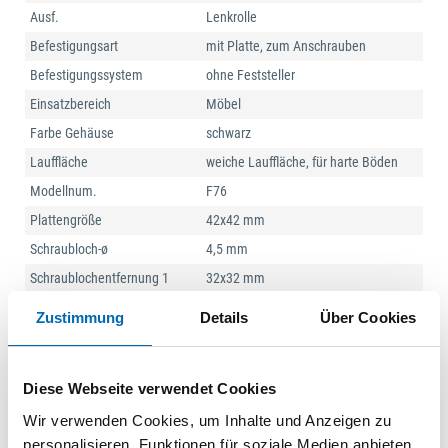
Ausf.
Lenkrolle
Befestigungsart
mit Platte, zum Anschrauben
Befestigungssystem
ohne Feststeller
Einsatzbereich
Möbel
Farbe Gehäuse
schwarz
Lauffläche
weiche Lauffläche, für harte Böden
Modellnum.
F76
Plattengröße
42x42 mm
Schraubloch-ø
4,5 mm
Schraublochentfernung 1
32x32 mm
Produktart
Doppelrolle
Zustimmung
Details
Über Cookies
Diese Webseite verwendet Cookies
Wir verwenden Cookies, um Inhalte und Anzeigen zu
personalisieren, Funktionen für soziale Medien anbieten