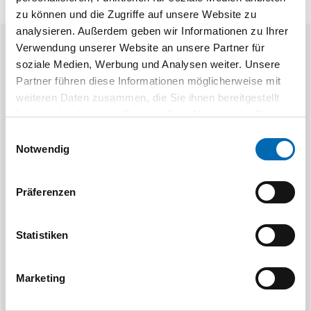
zu können und die Zugriffe auf unsere Website zu
analysieren. Außerdem geben wir Informationen zu Ihrer
Verwendung unserer Website an unsere Partner für
Ähnliche Produkte
soziale Medien, Werbung und Analysen weiter. Unsere
Partner führen diese Informationen möglicherweise mit
weiteren Daten zusammen, die Sie ihnen bereitgestellt
haben oder die sie im Rahmen Ihrer Nutzung der Dienste
gesammelt haben.
Einwilligungsauswahl
Notwendig
Präferenzen
BS Rollen
BS
Doppelrolle mit weicher Rolle ohne
Doppelrolle mit
Feststeller
Fest
Statistiken
2 Ausführungen
2 Aus
Marketing