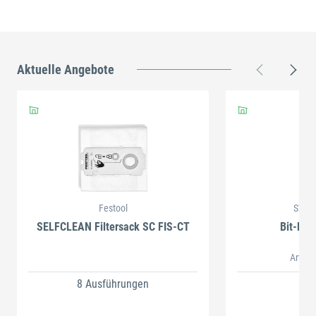
Aktuelle Angebote
Festool
STAH
SELFCLEAN Filtersack SC FIS-CT
Bit-Box
Artikel
8 Ausführungen