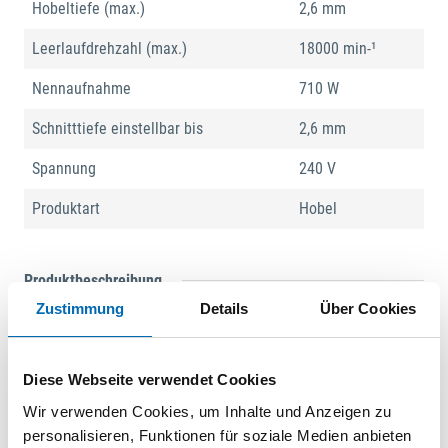
Hobeltiefe (max.)
2,6 mm
Leerlaufdrehzahl (max.)
18000 min-¹
Nennaufnahme
710 W
Schnitttiefe einstellbar bis
2,6 mm
Spannung
240 V
Produktart
Hobel
Produktbeschreibung
Zustimmung
Details
Über Cookies
Hobel GHO 26-82 D, Der kabelgebundene Hobel GHO 26-82 D
Professional ist ein Allround-Hobel. Sein starker 710-Watt-
Motor liefert schnelle und genaue Hobelergebnisse. Der
Diese Webseite verwendet Cookies
Hobel verfügt außerdem über einen einstellbaren
Wir verwenden Cookies, um Inhalte und Anzeigen zu
Spanauswurf wahlweise links oder rechts und eine
personalisieren, Funktionen für soziale Medien anbieten
komfortable Staubabsaugung für eine saubere Arbeitsfläche.