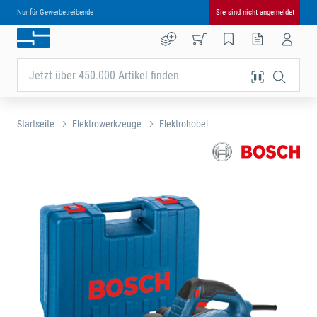
Nur für
Gewerbetreibende
Sie sind nicht angemeldet
Jetzt über 450.000 Artikel finden
Startseite
Elektrowerkzeuge
Elektrohobel