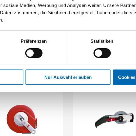
r soziale Medien, Werbung und Analysen weiter. Unsere Partner
 Daten zusammen, die Sie ihnen bereitgestellt haben oder die s
n.
BMI
BMI
Teleskop-Messstab
Elektronisches Winkelmaß
Quadranfix
Präferenzen
Statistiken
Artikel-Nr. SE010134
3 Ausführungen
Nur Auswahl erlauben
Cookies