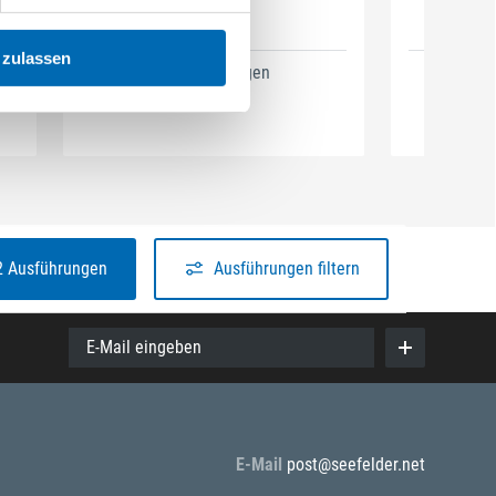
 zulassen
5 Ausführungen
1
2 Ausführungen
Ausführungen filtern
E-Mail eingeben
E-Mail
post@seefelder.net