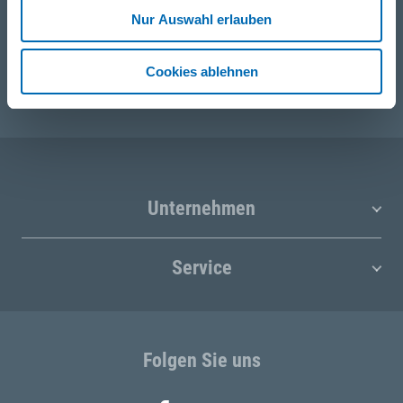
Nur Auswahl erlauben
E-Mail
post@seefelder.net
Cookies ablehnen
Unternehmen
Service
Folgen Sie uns