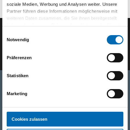
soziale Medien, Werbung und Analysen weiter. Unsere
Partner führen diese Informationen möglicherweise mit
weiteren Daten zusammen, die Sie ihnen bereitgestellt
haben oder die sie im Rahmen Ihrer Nutzung der Dienste
gesammelt haben.
Einwilligungsauswahl
Der SEEFELDER Newsletter
Notwendig
E-Mail eingeben
Präferenzen
Statistiken
Telefon
Marketing
+49 871 973 899
(Mo - Fr: 07:00 - 18:00 Uhr)
WhatsApp
Cookies zulassen
+49 (0)151 172 082 54