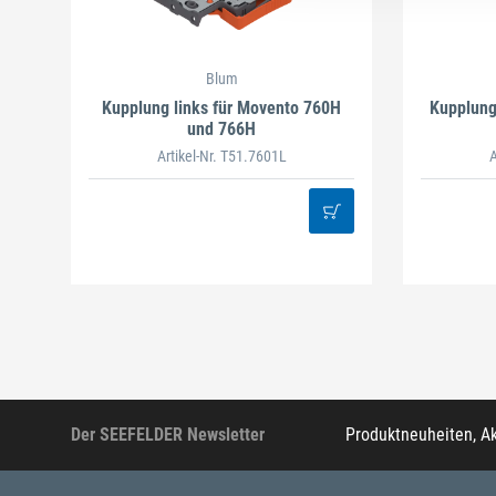
Blum
Kupplung links für Movento 760H
Kupplung
und 766H
Artikel-Nr. T51.7601L
A
Der SEEFELDER Newsletter
Produktneuheiten, A