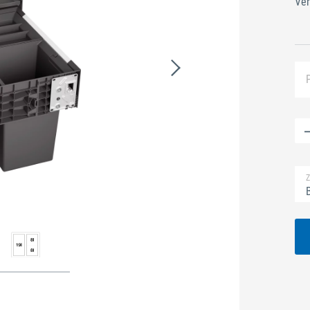
Ver
Z
B