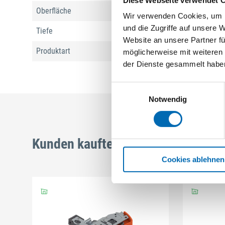
Oberfläche
Kunststoff, Stahlblech
Wir verwenden Cookies, um I
und die Zugriffe auf unsere 
Tiefe
400 mm
Website an unsere Partner fü
Produktart
Abfallsystem
möglicherweise mit weiteren
der Dienste gesammelt habe
Einwilligungsauswahl
Notwendig
Kunden kauften auch
Cookies ablehnen