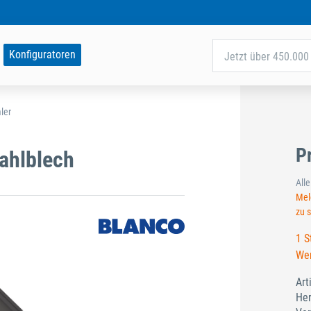
Konfiguratoren
Jetzt über 450.000 
ler
P
tahlblech
All
Meld
zu 
1 S
Wer
Art
Her