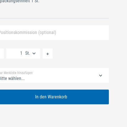
packungseinheit 1 St.
Positionskommission (optional)
Neue Liste anlegen
St.
Standard Merkliste
ur Merkliste hinzufügen
itte wählen...
In den Warenkorb