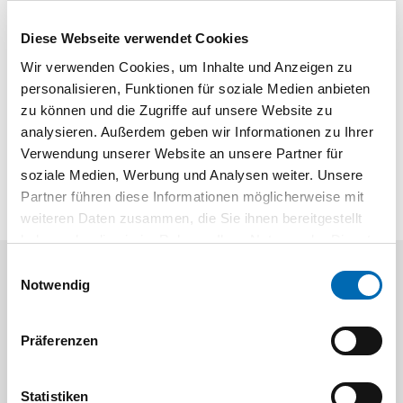
Technische Daten
Diese Webseite verwendet Cookies
Produktart
Blindzylinder
Wir verwenden Cookies, um Inhalte und Anzeigen zu
personalisieren, Funktionen für soziale Medien anbieten
zu können und die Zugriffe auf unsere Website zu
Produktbeschreibung
analysieren. Außerdem geben wir Informationen zu Ihrer
aus Zinkdruckguss, stufenlos verstellbar.
Verwendung unserer Website an unsere Partner für
soziale Medien, Werbung und Analysen weiter. Unsere
Partner führen diese Informationen möglicherweise mit
weiteren Daten zusammen, die Sie ihnen bereitgestellt
haben oder die sie im Rahmen Ihrer Nutzung der Dienste
gesammelt haben.
Einwilligungsauswahl
Notwendig
Aktuelle Angebote
Präferenzen
Statistiken