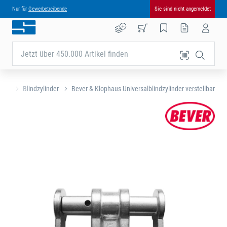
Nur für
Gewerbetreibende
Sie sind nicht angemeldet
Jetzt über 450.000 Artikel finden
nder
Blindzylinder
Bever & Klophaus Universalblindzylinder verstellbar