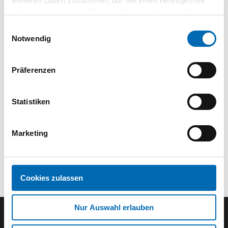
weiteren Daten zusammen, die Sie ihnen bereitgestellt
haben oder die sie im Rahmen Ihrer Nutzung der Dienste
Technische Daten
gesammelt haben.
Einwilligungsauswahl
Notwendig
Präferenzen
Statistiken
Marketing
Cookies zulassen
Nur Auswahl erlauben
Der SEEFELDER Newsletter