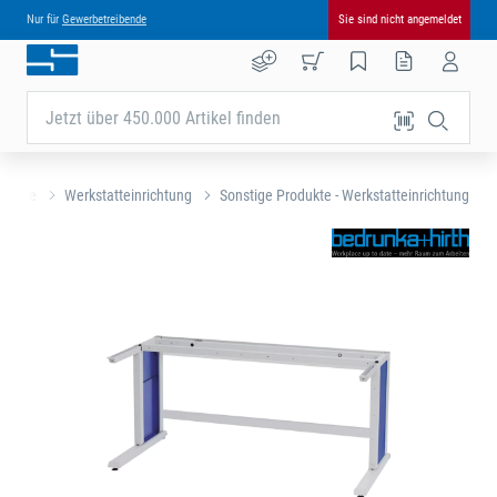
Nur für
Gewerbetreibende
Sie sind nicht angemeldet
Jetzt über 450.000 Artikel finden
rtseite
Werkstatteinrichtung
Sonstige Produkte - Werkstatteinrichtung