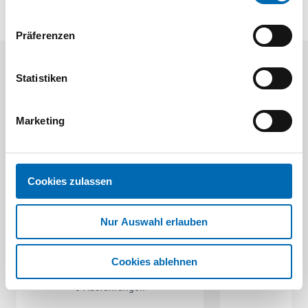
Präferenzen
Aktuelle Angebote
Statistiken
Marketing
Cookies zulassen
Festool
STAH
Nur Auswahl erlauben
SELFCLEAN Filtersack SC FIS-CT
Bit-Box
Artikel
Cookies ablehnen
8 Ausführungen