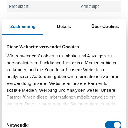
Produktart
Armstulpe
Zustimmung
Details
Über Cookies
Produktbeschreibung
Armstulpe »MaxiCut®Ultra™«
Diese Webseite verwendet Cookies
Zulassung/Norm: EN 388:2016, EN 420:2003+A1:2009
Eigenschaften:
Wir verwenden Cookies, um Inhalte und Anzeigen zu
• Höchste Schnittschutzklasse 5
personalisieren, Funktionen für soziale Medien anbieten
• Vorgewaschen, waschbar bis 40 °C
zu können und die Zugriffe auf unsere Website zu
Ausführung:
analysieren. Außerdem geben wir Informationen zu Ihrer
• Nahtlos
Verwendung unserer Website an unsere Partner für
Material: Nylon/Glasfaser-Strickgewebe
soziale Medien, Werbung und Analysen weiter. Unsere
Partner führen diese Informationen möglicherweise mit
weiteren Daten zusammen, die Sie ihnen bereitgestellt
haben oder die sie im Rahmen Ihrer Nutzung der Dienste
gesammelt haben.
Einwilligungsauswahl
Notwendig