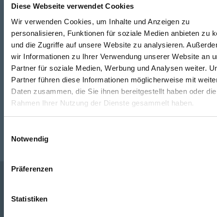
Diese Webseite verwendet Cookies
Wir verwenden Cookies, um Inhalte und Anzeigen zu
Telefon
personalisieren, Funktionen für soziale Medien anbieten zu 
+49 871 973 899
(Mo - Fr: 07:00 - 18:00 Uhr)
und die Zugriffe auf unsere Website zu analysieren. Außerd
wir Informationen zu Ihrer Verwendung unserer Website an 
WhatsApp
Partner für soziale Medien, Werbung und Analysen weiter. U
Partner führen diese Informationen möglicherweise mit weite
+49 (0)151 172 082 54
Daten zusammen, die Sie ihnen bereitgestellt haben oder die
Rahmen Ihrer Nutzung der Dienste gesammelt haben.
E-Mail
post@seefelder.net
Einwilligungsauswahl
Notwendig
Präferenzen
Unternehmen
Statistiken